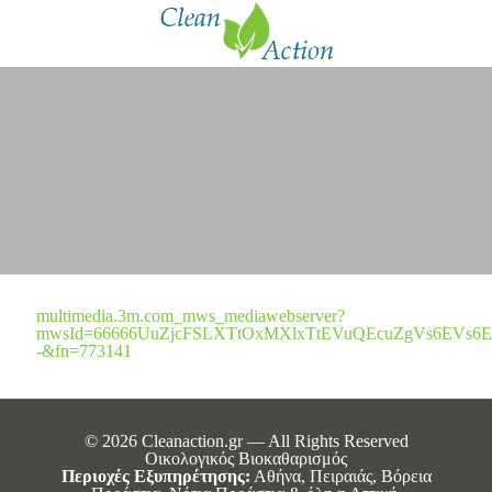
multimedia.3m.com_mws_mediawebserver?
mwsId=66666UuZjcFSLXTtOxMXlxTtEVuQEcuZgVs6EVs6E
-&fn=773141
© 2026 Cleanaction.gr — All Rights Reserved
Οικολογικός Βιοκαθαρισμός
Περιοχές Εξυπηρέτησης:
Αθήνα, Πειραιάς, Βόρεια