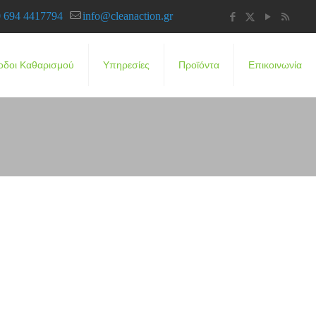
 694 4417794
info@cleanaction.gr
οδοι Καθαρισμού
Υπηρεσίες
Προϊόντα
Επικοινωνία