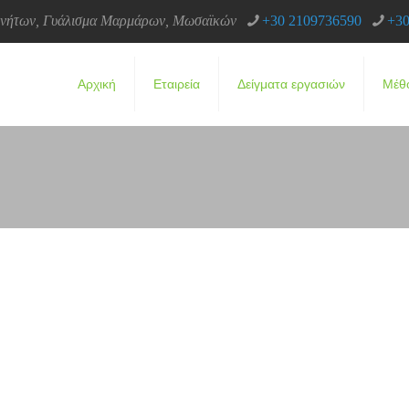
κινήτων, Γυάλισμα Μαρμάρων, Μωσαϊκών
+30 2109736590
+30
Αρχική
Εταιρεία
Δείγματα εργασιών
Μέθ