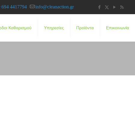
 694 4417794
info@cleanaction.gr
οδοι Καθαρισμού
Υπηρεσίες
Προϊόντα
Επικοινωνία