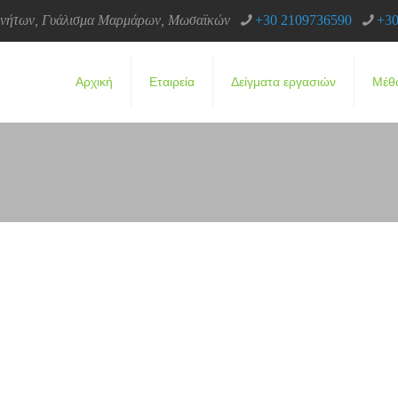
κινήτων, Γυάλισμα Μαρμάρων, Μωσαϊκών
+30 2109736590
+30
Αρχική
Εταιρεία
Δείγματα εργασιών
Μέθ