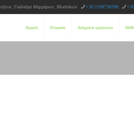
κινήτων, Γυάλισμα Μαρμάρων, Μωσαϊκών
+30 2109736590
+30
Αρχική
Εταιρεία
Δείγματα εργασιών
Μέθ