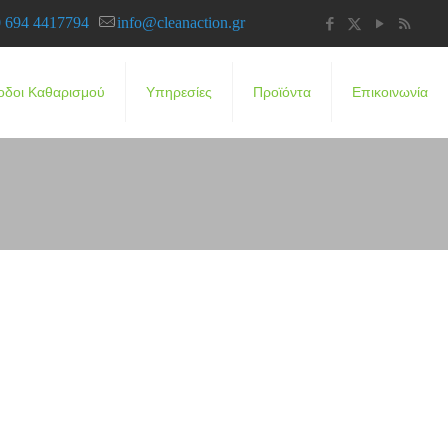
 694 4417794
info@cleanaction.gr
οδοι Καθαρισμού
Υπηρεσίες
Προϊόντα
Επικοινωνία