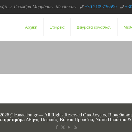
κινήτων, Γυάλισμα Μαρμάρων, Μωσαϊκών
+30 2109736590
+30
Αρχική
Εταιρεία
Δείγματα εργασιών
Μέθ
2026 Cleanaction.gr — All Rights Reserved Οικολογικός Βιοκαθαρισ
υπηρέτησης:
Αθήνα, Πειραιάς, Βόρεια Προάστια, Νότια Προάστια & 