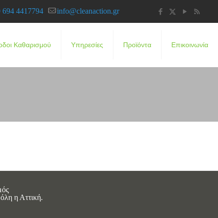
 694 4417794
info@cleanaction.gr
οδοι Καθαρισμού
Υπηρεσίες
Προϊόντα
Επικοινωνία
μός
όλη η Αττική.