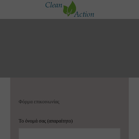
Φόρμα επικοινωνίας
Το όνομά σας (απαραίτητο)