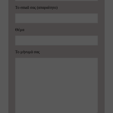
Το email σας (απαραίτητο)
Θέμα
Το μήνυμά σας