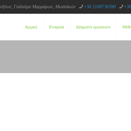
κινήτων, Γυάλισμα Μαρμάρων, Μωσαϊκών
+30 2109736590
+30
Αρχική
Εταιρεία
Δείγματα εργασιών
Μέθ