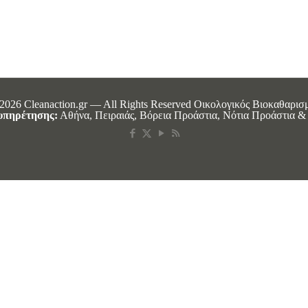
2026 Cleanaction.gr — All Rights Reserved Οικολογικός Βιοκαθαρισ
υπηρέτησης:
Αθήνα, Πειραιάς, Βόρεια Προάστια, Νότια Προάστια & 