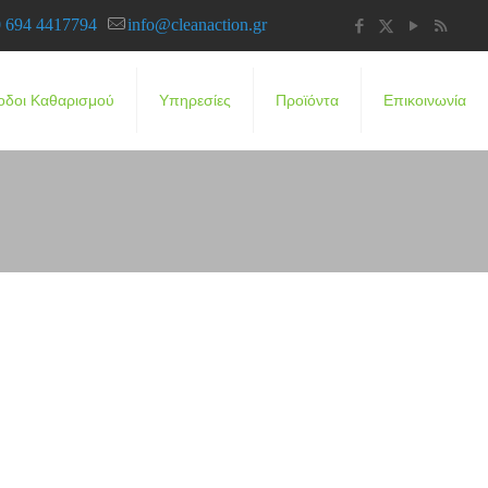
 694 4417794
info@cleanaction.gr
οδοι Καθαρισμού
Υπηρεσίες
Προϊόντα
Επικοινωνία