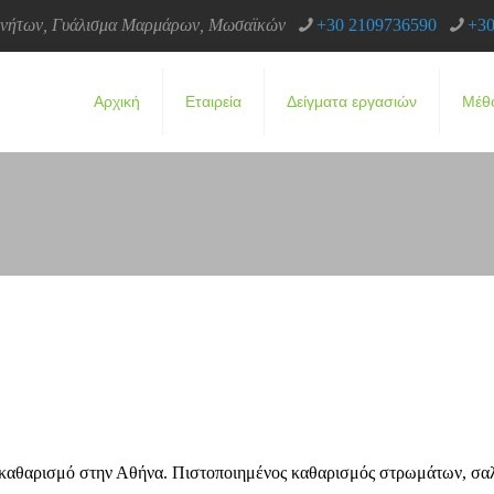
κινήτων, Γυάλισμα Μαρμάρων, Μωσαϊκών
+30 2109736590
+30
Αρχική
Εταιρεία
Δείγματα εργασιών
Μέθ
βιοκαθαρισμό στην Αθήνα. Πιστοποιημένος καθαρισμός στρωμάτων, σ