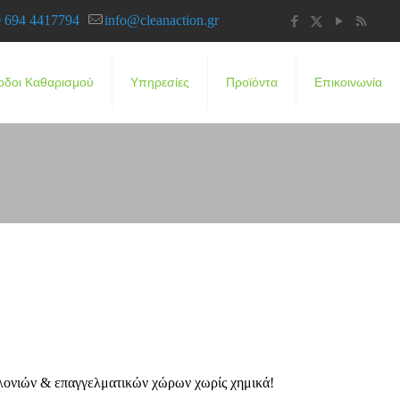
 694 4417794
info@cleanaction.gr
οδοι Καθαρισμού
Υπηρεσίες
Προϊόντα
Επικοινωνία
αλονιών & επαγγελματικών χώρων χωρίς χημικά!