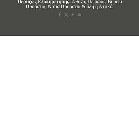
Περιοχές Εξυπηρέτησης:
Αθήνα, Πειραιάς, Βόρεια
Προάστια, Νότια Προάστια & όλη η Αττική.