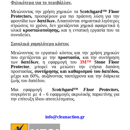
Φιλικότερα για το περιβάλλον.
Μειώνοντας την χρήση χημικών τα
Scotchgard™
Floor
Protectors,
προσφέρουν μια πιο πράσινη λύση για την
φροντίδα των
δαπέδων.
Απαιτούνται σημαντικά λιγότερες
στρώσεις το χρόνο, δεν χρειάζονται χημικά αφαιρετικά ή
υλικά
κρυσταλοποίησης,
και η εντατική εργασία που τα
συνοδεύει.
Συνολικά χαμηλότερο κόστος
Μειώνοντας το εργατικό κόστος και την χρήση χημικών
που σχετίζονται με την
προστασία
,
και την συντήρηση
των
δαπέδων
,
η εφαρμογή του
3M™
Stone Floor
Protector
, μπορεί να μειώσει την ετήσια δαπάνη
προστασίας,
συντήρησης και καθαρισμού του δαπέδου,
μέχρι και 60%, αυξάνοντας ταυτόχρονα και την διάρκεια
ζωής του δαπέδου.
Μια εφαρμογή
Scotchgard
™
Floor Protectors,
συγκρίνετε με 4 – 6 εφαρμογές ακρυλικής παρκετίνης για
την επίτευξη ίδιου αποτελέσματος.
info@cleanaction.gr