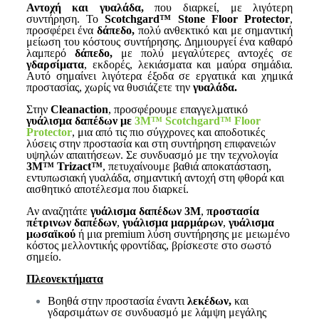
Αντοχή και γυαλάδα,
που διαρκεί, με λιγότερη
συντήρηση. Το
Scotchgard™ Stone Floor Protector
,
προσφέρει ένα
δάπεδο,
πολύ ανθεκτικό και με σημαντική
μείωση του κόστους συντήρησης. Δημιουργεί ένα καθαρό
λαμπερό
δάπεδο,
με πολύ μεγαλύτερες αντοχές σε
γδαρσίματα
, εκδορές, λεκιάσματα και μαύρα σημάδια.
Αυτό σημαίνει λιγότερα έξοδα σε εργατικά και χημικά
προστασίας, χωρίς να θυσιάζετε την
γυαλάδα.
Στην
Cleanaction
, προσφέρουμε επαγγελματικό
γυάλισμα δαπέδων με
3M™ Scotchgard™ Floor
Protector
, μια από τις πιο σύγχρονες και αποδοτικές
λύσεις στην προστασία και στη συντήρηση επιφανειών
υψηλών απαιτήσεων. Σε συνδυασμό με την τεχνολογία
3M™ Trizact™
, πετυχαίνουμε βαθιά αποκατάσταση,
εντυπωσιακή γυαλάδα, σημαντική αντοχή στη φθορά και
αισθητικό αποτέλεσμα που διαρκεί.
Αν αναζητάτε
γυάλισμα δαπέδων 3M
,
προστασία
πέτρινων δαπέδων
,
γυάλισμα μαρμάρων
,
γυάλισμα
μωσαϊκού
ή μια premium λύση συντήρησης με μειωμένο
κόστος μελλοντικής φροντίδας, βρίσκεστε στο σωστό
σημείο.
Πλεονεκτήματα
Βοηθά στην προστασία έναντι
λεκέδων,
και
γδαρσιμάτων σε συνδυασμό με λάμψη μεγάλης