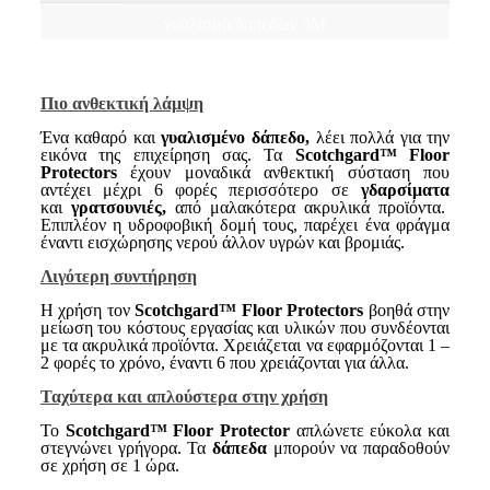
γυάλισμα δαπέδων 3M
Πιο ανθεκτική λάμψη
Ένα καθαρό και
γυαλισμένο δάπεδο,
λέει πολλά για την
εικόνα της επιχείρηση σας. Τα
Scotchgard™ Floor
Protectors
έχουν μοναδικά ανθεκτική σύσταση που
αντέχει μέχρι 6 φορές περισσότερο σε
γδαρσίματα
και
γρατσουνιές
,
από μαλακότερα ακρυλικά προϊόντα.
Επιπλέον η υδροφοβική δομή τους, παρέχει ένα φράγμα
έναντι εισχώρησης νερού άλλον υγρών και βρομιάς.
Λιγότερη συντήρηση
Η χρήση τον
Scotchgard™ Floor Protectors
βοηθά στην
μείωση του κόστους εργασίας και υλικών που συνδέονται
με τα ακρυλικά προϊόντα. Χρειάζεται να εφαρμόζονται 1 –
2 φορές το χρόνο, έναντι 6 που χρειάζονται για άλλα.
Ταχύτερα και
απλούστερα
στην χρήση
Το
Scotchgard™
Floor Protector
απλώνετε εύκολα και
στεγνώνει γρήγορα. Τα
δάπεδα
μπορούν να παραδοθούν
σε χρήση σε 1 ώρα.